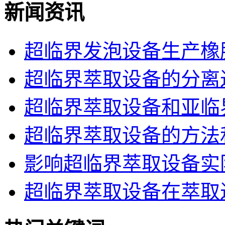
新闻资讯
超临界发泡设备生产橡胶
超临界萃取设备的分离
超临界萃取设备和亚临界
超临界萃取设备的方法
影响超临界萃取设备实际
超临界萃取设备在萃取过