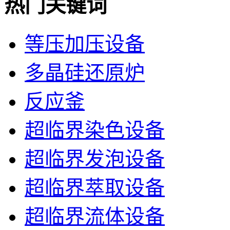
热门关键词
等压加压设备
多晶硅还原炉
反应釜
超临界染色设备
超临界发泡设备
超临界萃取设备
超临界流体设备