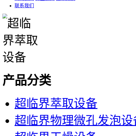
联系我们
产品分类
超临界萃取设备
超临界物理微孔发泡设