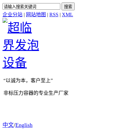
企业分站
|
网站地图
|
RSS
|
XML
“以诚为本，客户至上”
非标压力容器的专业生产厂家
中文
/
English